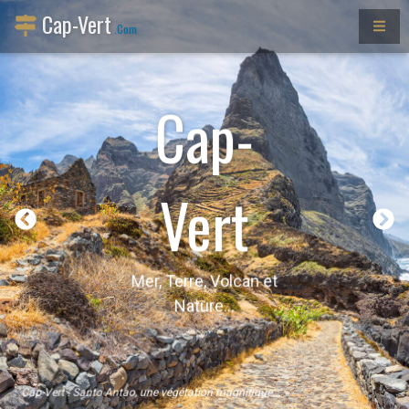
Cap-Vert
.Com
Cap-
Vert
Mer, Terre, Volcan et
Nature...
Cap-Vert : Santo Antao, une végétation magnifique...